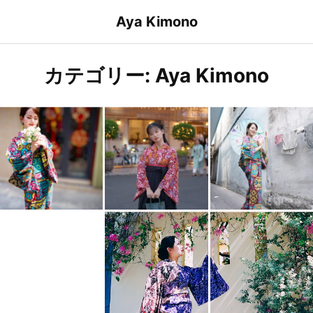
Skip
Aya Kimono
to
content
カテゴリー:
Aya Kimono
Patches #3
Pink Bee #5
Pinkbee #1
Nehan-2 Tones #1-1
N