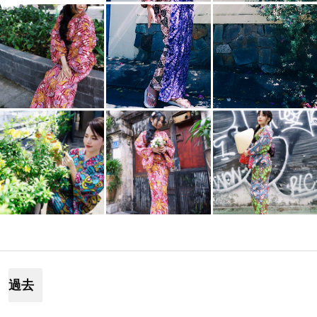
Pinkbee #2
Nehan-2 Tones #1-3
N
Patches #1
Pinkbee #3
投
稿
過去
ナ